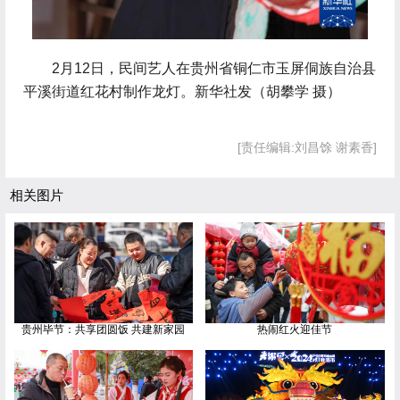
 2月12日，民间艺人在贵州省铜仁市玉屏侗族自治县
平溪街道红花村制作龙灯。新华社发（胡攀学 摄）
[责任编辑:刘昌馀 谢素香]
相关图片
贵州毕节：共享团圆饭 共建新家园
热闹红火迎佳节