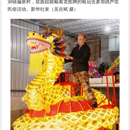
洞镇偏寨村，苗族姑娘戴着龙图腾的银冠去参加跳芦笙
民俗活动。新华社发（吴吉斌 摄）