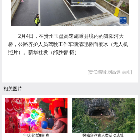
 2月4日，在贵州玉盘高速施秉县境内的舞阳河大
桥，公路养护人员驾驶工作车辆清理桥面覆冰（无人机
照片）。新华社发（邰胜智 摄）
[责任编辑:刘昌馀 吴雨]
相关图片
年味渐浓迎新春
探秘穿洞古人类活动遗址