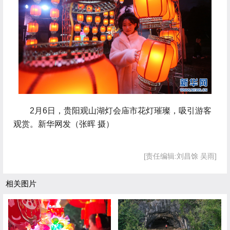
 2月6日，贵阳观山湖灯会庙市花灯璀璨，吸引游客
观赏。新华网发（张晖 摄）
[责任编辑:刘昌馀 吴雨]
相关图片