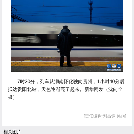
 7时20分，列车从湖南怀化驶向贵州，1小时40分后
抵达贵阳北站，天色逐渐亮了起来。新华网发（沈向全
摄）
[责任编辑:刘昌馀 吴雨]
相关图片