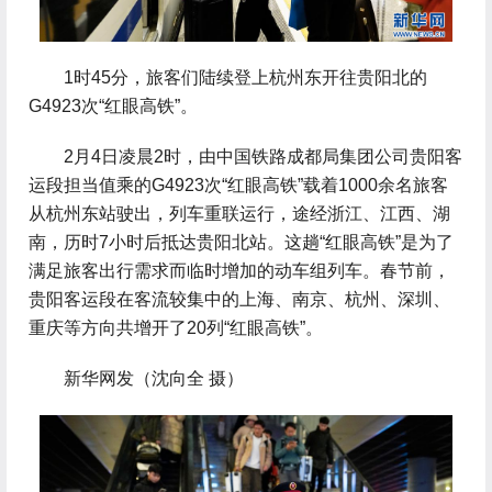
 1时45分，旅客们陆续登上杭州东开往贵阳北的
G4923次“红眼高铁”。
 2月4日凌晨2时，由中国铁路成都局集团公司贵阳客
运段担当值乘的G4923次“红眼高铁”载着1000余名旅客
从杭州东站驶出，列车重联运行，途经浙江、江西、湖
南，历时7小时后抵达贵阳北站。这趟“红眼高铁”是为了
满足旅客出行需求而临时增加的动车组列车。春节前，
贵阳客运段在客流较集中的上海、南京、杭州、深圳、
重庆等方向共增开了20列“红眼高铁”。
 新华网发（沈向全 摄）