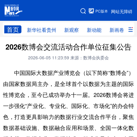
手机版
PC版本
网站无障碍
网站地图
首页
新华社看贵州
新观察
新动能
新画卷
贵
2026数博会交流活动合作单位征集公告
新华社看贵州
新观察
新动能
新画卷
2026-06-05 11:23:59
来源：数博会执委会
贵州要闻
贵州领导
人事
廉政
中国国际大数据产业博览会（以下简称“数博会”）
专题
访谈
直播
视频
由国家数据局主办，是全球首个以数据为主题的国际
畅游贵州
数字贵州
律动贵州
健康贵州
性博览会，至今已成功举办十一届。2026数博会将进
光影贵州
部门之窗
县区直达
企业速递
一步强化“产业化、专业化、国际化、市场化”的办会特
融媒联播
贵阳
遵义
安顺
色，打造更具影响力的数据行业交流合作平台，聚焦
六盘水
毕节
铜仁
黔东南
数据基础设施、数据融合应用和场景、全国一体化数
黔南
黔西南