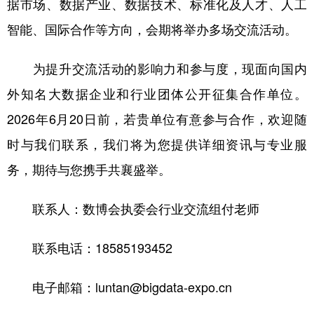
据市场、数据产业、数据技术、标准化及人才、人工
智能、国际合作等方向，会期将举办多场交流活动。
地方频道
为提升交流活动的影响力和参与度，现面向国内
北京
天津
河北
山西
外知名大数据企业和行业团体公开征集合作单位。
辽宁
吉林
上海
江苏
2026年6月20日前，若贵单位有意参与合作，欢迎随
时与我们联系，我们将为您提供详细资讯与专业服
浙江
安徽
福建
江西
务，期待与您携手共襄盛举。
山东
河南
湖北
湖南
广东
广西
海南
重庆
联系人：数博会执委会行业交流组付老师
四川
贵州
云南
西藏
联系电话：18585193452
陕西
甘肃
青海
宁夏
电子邮箱：luntan@bigdata-expo.cn
新疆
内蒙古
黑龙江