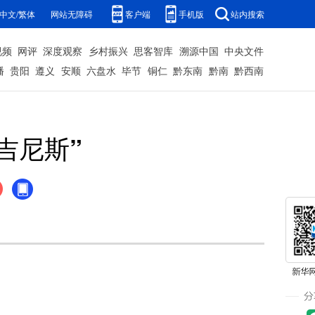
中文/繁体
网站无障碍
客户端
手机版
站内搜索
视频
网评
深度观察
乡村振兴
思客智库
溯源中国
中央文件
播
贵阳
遵义
安顺
六盘水
毕节
铜仁
黔东南
黔南
黔西南
吉尼斯”