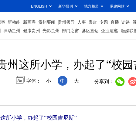
ENGLISH
新华报刊
地方频道
承建网站
观察
新动能
新画卷
贵州要闻
贵州领导
人事
廉政
专题
直播
访谈
州
律动贵州
健康贵州
光影贵州
部门之窗
县区直达
企业速递
融媒联
贵州这所小学，办起了“校园
字体：
小
中
大
分享到：
这所小学，办起了“校园吉尼斯”