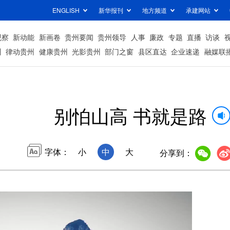
ENGLISH
新华报刊
地方频道
承建网站
观察
新动能
新画卷
贵州要闻
贵州领导
人事
廉政
专题
直播
访谈
州
律动贵州
健康贵州
光影贵州
部门之窗
县区直达
企业速递
融媒联
别怕山高 书就是路
字体：
小
中
大
分享到：