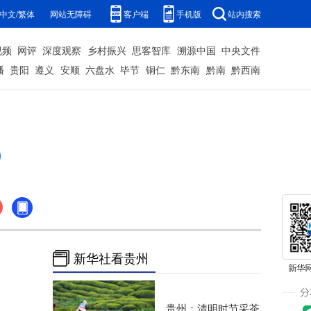
中文/繁体
网站无障碍
客户端
手机版
站内搜索
视频
网评
深度观察
乡村振兴
思客智库
溯源中国
中央文件
播
贵阳
遵义
安顺
六盘水
毕节
铜仁
黔东南
黔南
黔西南
新华社看贵州
贵州：清明时节采茶