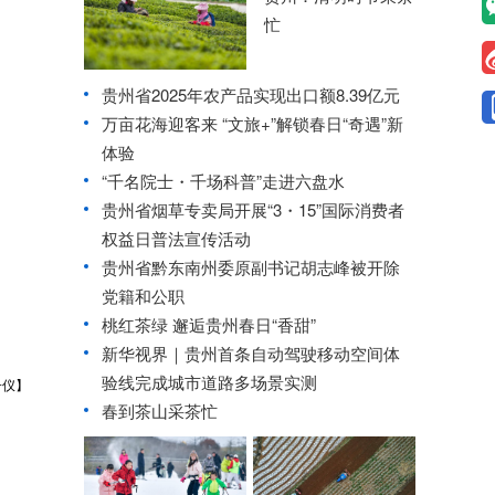
忙
贵州省2025年农产品实现出口额8.39亿元
万亩花海迎客来 “文旅+”解锁春日“奇遇”新
体验
“千名院士・千场科普”走进六盘水
贵州省烟草专卖局开展“3・15”国际消费者
权益日普法宣传活动
贵州省黔东南州委原副书记胡志峰被开除
党籍和公职
桃红茶绿 邂逅贵州春日“香甜”
新华视界｜贵州首条自动驾驶移动空间体
验线完成城市道路多场景实测
子仪】
春到茶山采茶忙