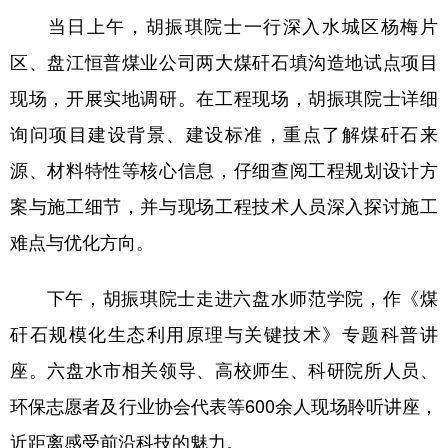
当日上午，胡振琪院士一行深入水城区杨梅片
区、盘江恒普煤业公司两大煤矸石填沟造地试点项目
地方频道
现场，开展实地调研。在工程现场，胡振琪院士详细
北京
天津
河北
山西
询问项目建设背景、建设标准，重点了解煤矸石来
辽宁
吉林
上海
江苏
源、材料特性等核心信息，仔细查阅工程规划设计方
案与施工细节，并与现场工程技术人员深入探讨施工
浙江
安徽
福建
江西
难点与优化方向。
山东
河南
湖北
湖南
广东
广西
海南
重庆
下午，胡振琪院士走进六盘水师范学院，作《煤
四川
贵州
云南
西藏
矸石规模化生态利用原理与关键技术》专题科普讲
座。六盘水市相关领导、高校师生、科研院所人员、
陕西
甘肃
青海
宁夏
环保志愿者及行业协会代表等600余人现场聆听讲座，
新疆
内蒙古
黑龙江
近距离感受前沿科技的魅力。