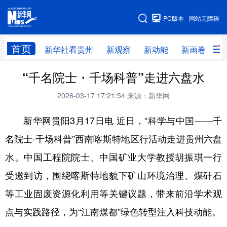
手机版
PC版本
网站无障碍
网站地图
首页
新华社看贵州
新观察
新动能
新画卷
贵
“千名院士・千场科普”走进六盘水
新华社看贵州
新观察
新动能
新画卷
2026-03-17 17:21:54
来源：新华网
贵州要闻
贵州领导
人事
廉政
新华网贵阳3月17日电 近日，“科学与中国——千
专题
访谈
直播
视频
名院士·千场科普”西南喀斯特地区行活动走进贵州六盘
畅游贵州
数字贵州
律动贵州
健康贵州
水。中国工程院院士、中国矿业大学教授胡振琪一行
光影贵州
部门之窗
县区直达
企业速递
受邀到访，围绕喀斯特地貌下矿山环境治理、煤矸石
融媒联播
贵阳
遵义
安顺
等工业固废资源化利用等关键议题，带来前沿学术观
六盘水
毕节
铜仁
黔东南
点与实践路径，为“江南煤都”绿色转型注入科技动能。
黔南
黔西南