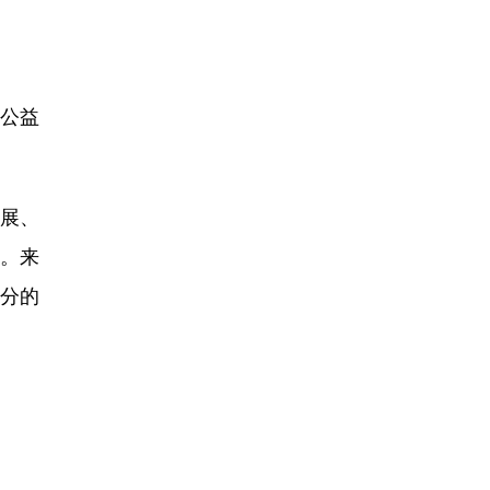
公益
发展、
。来
7分的