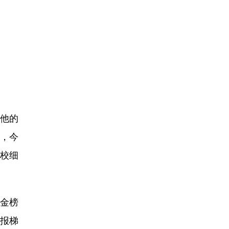
他的
，今
院校细
金榜
填报梯