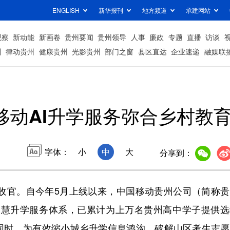
ENGLISH
新华报刊
地方频道
承建网站
观察
新动能
新画卷
贵州要闻
贵州领导
人事
廉政
专题
直播
访谈
州
律动贵州
健康贵州
光影贵州
部门之窗
县区直达
企业速递
融媒联
移动AI升学服务弥合乡村教
字体：
小
中
大
分享到：
收官。自今年5月上线以来，中国移动贵州公司（简称贵
划”智慧升学服务体系，已累计为上万名贵州高中学子提供
同时，为有效缩小城乡升学信息鸿沟，破解山区考生志愿