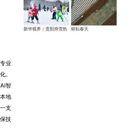
新华视界｜贵阳滑雪热
耕耘春天
专业
化。
AI智
的本地
，一支
保技