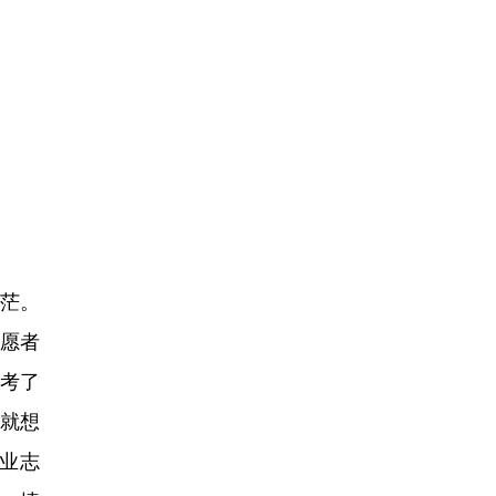
茫。
志愿者
子考了
，就想
业志