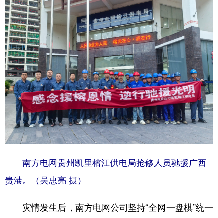
地方频道
北京
天津
河北
山西
辽宁
吉林
上海
江苏
浙江
安徽
福建
江西
山东
河南
湖北
湖南
广东
广西
海南
重庆
四川
贵州
云南
西藏
南方电网贵州凯里榕江供电局抢修人员驰援广西
贵港。（吴忠亮 摄）
陕西
甘肃
青海
宁夏
新疆
内蒙古
黑龙江
灾情发生后，南方电网公司坚持“全网一盘棋”统一