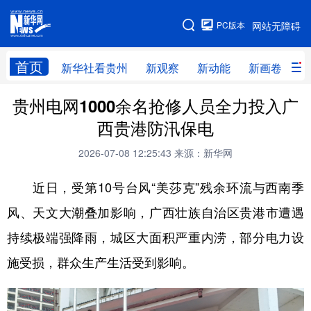
手机版
PC版本
网站无障碍
网站地图
首页
新华社看贵州
新观察
新动能
新画卷
贵
贵州电网1000余名抢修人员全力投入广
新华社看贵州
新观察
新动能
新画卷
西贵港防汛保电
贵州要闻
贵州领导
人事
廉政
2026-07-08 12:25:43
来源：新华网
专题
访谈
直播
视频
近日，受第10号台风“美莎克”残余环流与西南季
畅游贵州
数字贵州
律动贵州
健康贵州
风、天文大潮叠加影响，广西壮族自治区贵港市遭遇
光影贵州
部门之窗
县区直达
企业速递
持续极端强降雨，城区大面积严重内涝，部分电力设
融媒联播
贵阳
遵义
安顺
施受损，群众生产生活受到影响。
六盘水
毕节
铜仁
黔东南
黔南
黔西南