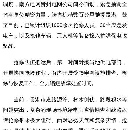
调度，南方电网贵州电网公司闻令而动，紧急抽调全
多语种频道
省各单位精锐力量，跨省机动数百公里驰援贵港。截
至目前，已累计组织1000余名抢修人员、30台应急发
English
Español
Français
عربى
电车，以及抢修车辆、无人机等装备投入抗洪保电攻
Русский язык
日本語
한국어
坚战。
Deutsch
Português
抢修队伍抵达后，第一时间对接当地供电部门，
开展协同抢险作业，有序开展受损电网设施排查、检
修与恢复工作，全力缩短故障处置时间。
当前，贵港市道路泥泞、树木倒伏、路段积水等
问题突出，复杂的现场环境给电力灾情勘查和线路故
障抢修带来极大阻碍。面对恶劣天气和复杂灾情，抢