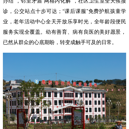
办结”，邻里矛盾“网格内化解”，社区卫生室全天候接
诊，公交站点十步可达；“课后课服”免费护航孩童学
业，老年活动中心全天开放乐享时光，全年龄段便民
地方频道
服务实现全覆盖。幼有善育、病有良医的美好愿景，
北京
天津
河北
山西
已然从群众的心底期盼，转变成触手可及的日常。
辽宁
吉林
上海
江苏
浙江
安徽
福建
江西
山东
河南
湖北
湖南
广东
广西
海南
重庆
四川
贵州
云南
西藏
陕西
甘肃
青海
宁夏
新疆
内蒙古
黑龙江