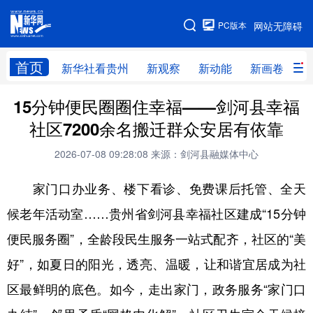
手机版
PC版本
网站无障碍
网站地图
首页
新华社看贵州
新观察
新动能
新画卷
贵
15分钟便民圈圈住幸福——剑河县幸福
新华社看贵州
新观察
新动能
新画卷
社区7200余名搬迁群众安居有依靠
贵州要闻
贵州领导
人事
廉政
2026-07-08 09:28:08
来源：剑河县融媒体中心
专题
访谈
直播
视频
家门口办业务、楼下看诊、免费课后托管、全天
畅游贵州
数字贵州
律动贵州
健康贵州
候老年活动室……贵州省剑河县幸福社区建成“15分钟
光影贵州
部门之窗
县区直达
企业速递
便民服务圈”，全龄段民生服务一站式配齐，社区的“美
融媒联播
贵阳
遵义
安顺
好”，如夏日的阳光，透亮、温暖，让和谐宜居成为社
六盘水
毕节
铜仁
黔东南
区最鲜明的底色。如今，走出家门，政务服务“家门口
黔南
黔西南