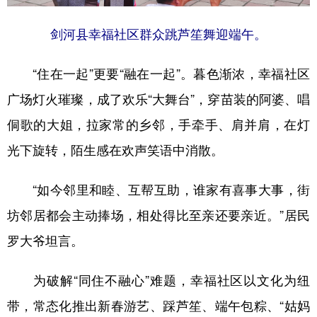
剑河县幸福社区群众跳芦笙舞迎端午。
“住在一起”更要“融在一起”。暮色渐浓，幸福社区
广场灯火璀璨，成了欢乐“大舞台”，穿苗装的阿婆、唱
侗歌的大姐，拉家常的乡邻，手牵手、肩并肩，在灯
光下旋转，陌生感在欢声笑语中消散。
“如今邻里和睦、互帮互助，谁家有喜事大事，街
坊邻居都会主动捧场，相处得比至亲还要亲近。”居民
罗大爷坦言。
为破解“同住不融心”难题，幸福社区以文化为纽
带，常态化推出新春游艺、踩芦笙、端午包粽、“姑妈