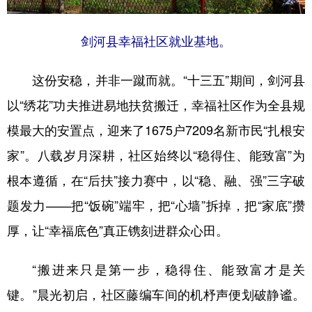
多语种频道
剑河县幸福社区就业基地。
English
Español
Français
عربى
这份安稳，并非一蹴而就。“十三五”期间，剑河县
Русский язык
日本語
한국어
以“绣花”功夫推进易地扶贫搬迁，幸福社区作为全县规
Deutsch
Português
模最大的安置点，迎来了1675户7209名新市民“扎根安
家”。八载岁月深耕，社区始终以“稳得住、能致富”为
根本遵循，在“后扶”接力赛中，以“稳、融、强”三字破
题发力——把“饭碗”端牢，把“心墙”拆掉，把“家底”攒
厚，让“幸福底色”真正镌刻进群众心田。
“搬进来只是第一步，稳得住、能致富才是关
键。”晨光初启，社区藤编车间的机杼声便划破静谧。