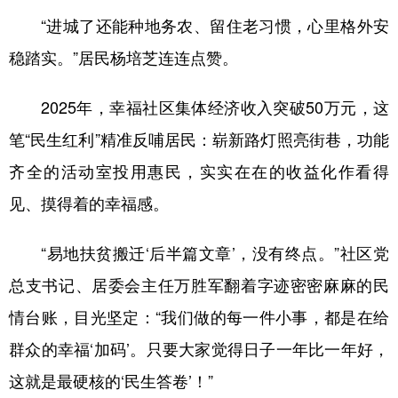
“进城了还能种地务农、留住老习惯，心里格外安
稳踏实。”居民杨培芝连连点赞。
2025年，幸福社区集体经济收入突破50万元，这
笔“民生红利”精准反哺居民：崭新路灯照亮街巷，功能
齐全的活动室投用惠民，实实在在的收益化作看得
见、摸得着的幸福感。
“易地扶贫搬迁‘后半篇文章’，没有终点。”社区党
总支书记、居委会主任万胜军翻着字迹密密麻麻的民
情台账，目光坚定：“我们做的每一件小事，都是在给
群众的幸福‘加码’。只要大家觉得日子一年比一年好，
这就是最硬核的‘民生答卷’！”