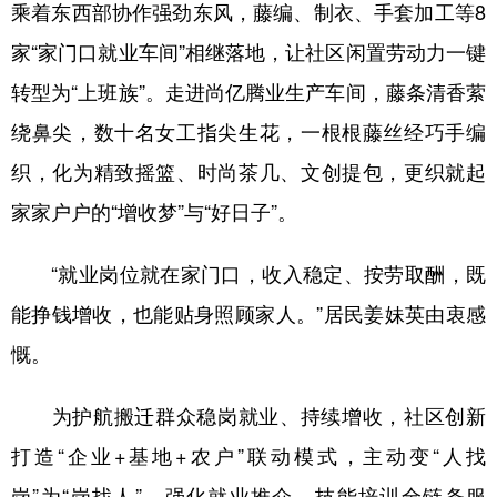
乘着东西部协作强劲东风，藤编、制衣、手套加工等8
家“家门口就业车间”相继落地，让社区闲置劳动力一键
转型为“上班族”。走进尚亿腾业生产车间，藤条清香萦
绕鼻尖，数十名女工指尖生花，一根根藤丝经巧手编
织，化为精致摇篮、时尚茶几、文创提包，更织就起
家家户户的“增收梦”与“好日子”。
“就业岗位就在家门口，收入稳定、按劳取酬，既
能挣钱增收，也能贴身照顾家人。”居民姜妹英由衷感
慨。
为护航搬迁群众稳岗就业、持续增收，社区创新
打造“企业+基地+农户”联动模式，主动变“人找
岗”为“岗找人”，强化就业推介、技能培训全链条服