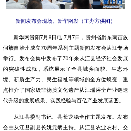
新闻发布会现场。新华网发（主办方供图）
地方频道
北京
天津
河北
山西
新华网贵阳7月8日电 7月7日，贵州省黔东南苗族
侗族自治州成立70周年系列主题新闻发布会从江专场
辽宁
吉林
上海
江苏
举行。发布会集中发布了70年来从江县经济社会发展
浙江
安徽
福建
江西
的突破性成就，系统展示了全县城乡面貌、生态环
山东
河南
湖北
湖南
境、新质生产力、民生福祉等领域的全方位蜕变，重
广东
广西
海南
重庆
点推介了国家级非物质文化遗产从江瑶浴全产业链迭
四川
贵州
云南
西藏
代升级的发展成果、实践经验与百亿产业发展蓝图。
陕西
甘肃
青海
宁夏
从江县委副书记、县长龙稳全作主题发布。发布
新疆
内蒙古
黑龙江
会由从江县副县长姚元炳主持。从江县农业农村、交