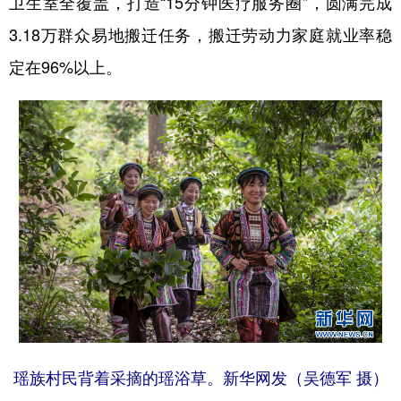
卫生室全覆盖，打造“15分钟医疗服务圈”，圆满完成
3.18万群众易地搬迁任务，搬迁劳动力家庭就业率稳
定在96%以上。
瑶族村民背着采摘的瑶浴草。新华网发（吴德军 摄）