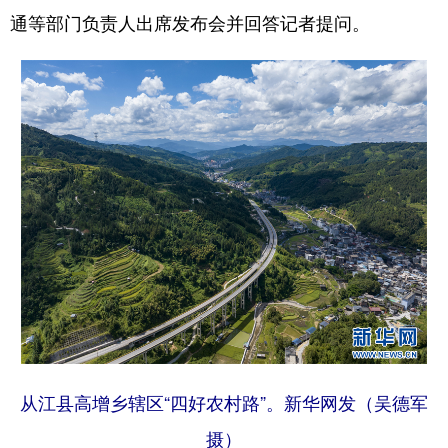
通等部门负责人出席发布会并回答记者提问。
多语种频道
English
Español
Français
عربى
Русский язык
日本語
한국어
Deutsch
Português
从江县高增乡辖区“四好农村路”。新华网发（吴德军
摄）