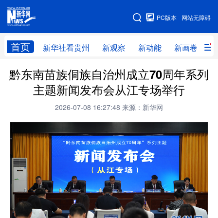
手机版
PC版本
网站无障碍
网站地图
首页
新华社看贵州
新观察
新动能
新画卷
贵
黔东南苗族侗族自治州成立70周年系列
新华社看贵州
新观察
新动能
新画卷
主题新闻发布会从江专场举行
贵州要闻
贵州领导
人事
廉政
2026-07-08 16:27:48
来源：新华网
专题
访谈
直播
视频
畅游贵州
数字贵州
律动贵州
健康贵州
光影贵州
部门之窗
县区直达
企业速递
融媒联播
贵阳
遵义
安顺
六盘水
毕节
铜仁
黔东南
黔南
黔西南