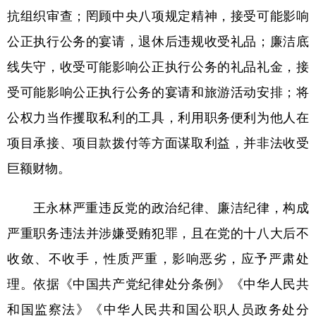
抗组织审查；罔顾中央八项规定精神，接受可能影响
公正执行公务的宴请，退休后违规收受礼品；廉洁底
地方频道
线失守，收受可能影响公正执行公务的礼品礼金，接
北京
天津
河北
山西
受可能影响公正执行公务的宴请和旅游活动安排；将
辽宁
吉林
上海
江苏
公权力当作攫取私利的工具，利用职务便利为他人在
项目承接、项目款拨付等方面谋取利益，并非法收受
浙江
安徽
福建
江西
巨额财物。
山东
河南
湖北
湖南
广东
广西
海南
重庆
王永林严重违反党的政治纪律、廉洁纪律，构成
严重职务违法并涉嫌受贿犯罪，且在党的十八大后不
四川
贵州
云南
西藏
收敛、不收手，性质严重，影响恶劣，应予严肃处
陕西
甘肃
青海
宁夏
理。依据《中国共产党纪律处分条例》《中华人民共
新疆
内蒙古
黑龙江
和国监察法》《中华人民共和国公职人员政务处分