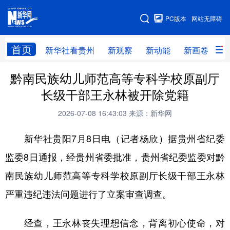
手机版
PC版本
网站无障碍
网站地图
首页
新华社看贵州
新观察
新动能
新画卷
贵
黔南民族幼儿师范高等专科学校原副厅
新华社看贵州
新观察
新动能
新画卷
长级干部王永林被开除党籍
贵州要闻
贵州领导
人事
廉政
2026-07-08 16:43:03
来源：新华网
专题
访谈
直播
视频
新华社贵阳7月8日电（记者杨欣）据贵州省纪委
畅游贵州
数字贵州
律动贵州
健康贵州
监委8日通报，经贵州省委批准，贵州省纪委监委对黔
光影贵州
部门之窗
县区直达
企业速递
南民族幼儿师范高等专科学校原副厅长级干部王永林
融媒联播
贵阳
遵义
安顺
严重违纪违法问题进行了立案审查调查。
六盘水
毕节
铜仁
黔东南
经查，王永林丧失理想信念，背离初心使命，对
黔南
黔西南