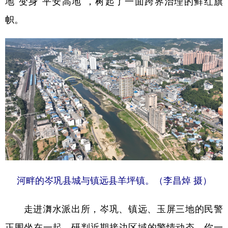
地”变身“平安高地”，树起了一面跨界治理的鲜红旗
帜。
地方频道
北京
天津
河北
山西
辽宁
吉林
上海
江苏
浙江
安徽
福建
江西
山东
河南
湖北
湖南
广东
广西
海南
重庆
四川
贵州
云南
西藏
河畔的岑巩县城与镇远县羊坪镇。（李昌焯 摄）
陕西
甘肃
青海
宁夏
走进㵲水派出所，岑巩、镇远、玉屏三地的民警
新疆
内蒙古
黑龙江
正围坐在一起，研判近期接边区域的警情动态。你一