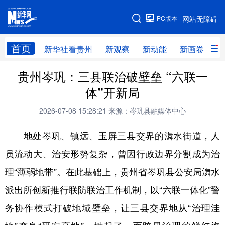
手机版
PC版本
网站无障碍
网站地图
首页
新华社看贵州
新观察
新动能
新画卷
贵
贵州岑巩：三县联治破壁垒 “六联一
新华社看贵州
新观察
新动能
新画卷
体”开新局
贵州要闻
贵州领导
人事
廉政
2026-07-08 15:28:21
来源：岑巩县融媒体中心
专题
访谈
直播
视频
地处岑巩、镇远、玉屏三县交界的㵲水街道，人
畅游贵州
数字贵州
律动贵州
健康贵州
员流动大、治安形势复杂，曾因行政边界分割成为治
光影贵州
部门之窗
县区直达
企业速递
理“薄弱地带”。在此基础上，贵州省岑巩县公安局㵲水
融媒联播
贵阳
遵义
安顺
派出所创新推行联防联治工作机制，以“六联一体化”警
六盘水
毕节
铜仁
黔东南
务协作模式打破地域壁垒，让三县交界地从“治理洼
黔南
黔西南