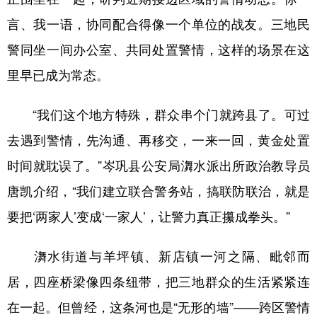
言、我一语，协同配合得像一个单位的战友。三地民
多语种频道
警同坐一间办公室、共同处置警情，这样的场景在这
English
Español
Français
عربى
里早已成为常态。
Русский язык
日本語
한국어
“我们这个地方特殊，群众串个门就跨县了。可过
Deutsch
Português
去遇到警情，先沟通、再移交，一来一回，黄金处置
时间就耽误了。”岑巩县公安局㵲水派出所政治教导员
唐凯介绍，“我们建立联合警务站，搞联防联治，就是
要把‘两家人’变成‘一家人’，让警力真正攥成拳头。”
㵲水街道与羊坪镇、新店镇一河之隔、毗邻而
居，四座桥梁像四条纽带，把三地群众的生活紧紧连
在一起。但曾经，这条河也是“无形的墙”——跨区警情