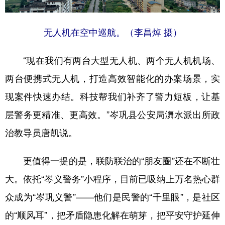
无人机在空中巡航。（李昌焯 摄）
“现在我们有两台大型无人机、两个无人机机场、
两台便携式无人机，打造高效智能化的办案场景，实
现案件快速办结。科技帮我们补齐了警力短板，让基
层警务更精准、更高效。”岑巩县公安局㵲水派出所政
治教导员唐凯说。
更值得一提的是，联防联治的“朋友圈”还在不断壮
大。依托“岑义警务”小程序，目前已吸纳上万名热心群
众成为“岑巩义警”——他们是民警的“千里眼”，是社区
的“顺风耳”，把矛盾隐患化解在萌芽，把平安守护延伸