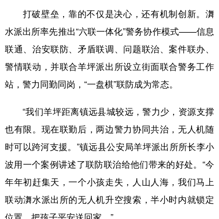
打破壁垒，靠的不仅是决心，还有机制创新。㵲
水派出所率先推出“六联一体化”警务协作模式——信息
联通、治安联防、矛盾联调、问题联治、案件联办、
警情联动，并联合羊坪派出所设立街面联合警务工作
站，警力同勤同岗，“一盘棋”联防成为常态。
“我们羊坪距离镇远县城较远，警力少，资源支撑
也有限。现在联勤后，两边警力协同共治，无人机随
时可以跨河支援。”镇远县公安局羊坪派出所所长李小
波用一个案例讲述了联防联治给他们带来的好处。“今
年年初赶集天，一个小孩走失，人山人海，我们马上
联动㵲水派出所的无人机升空搜索，半小时内就锁定
位置，把孩子平安送回家。”