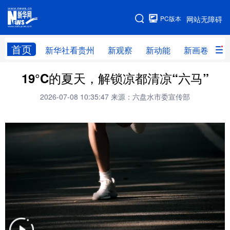
手机版
PC版本
网站无障碍
网站地图
首页
新华社看贵州
新观察
新动能
新画卷
贵
19°C的夏天，解锁凉都清凉“六马”
新华社看贵州
新观察
新动能
新画卷
2026-07-08 10:35:47
来源：六盘水市委宣传部
贵州要闻
贵州领导
人事
廉政
专题
访谈
直播
视频
畅游贵州
数字贵州
律动贵州
健康贵州
光影贵州
部门之窗
县区直达
企业速递
融媒联播
贵阳
遵义
安顺
六盘水
毕节
铜仁
黔东南
黔南
黔西南