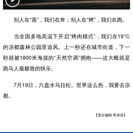
别人在“蒸”，我们在奔；别人在“烤”，我们在跑。
地方频道
当全国多地高温下开启“烤肉模式”，我们在19℃
北京
天津
河北
山西
的凉都森林公园里追风。上一秒还在城市街道，下一
辽宁
吉林
上海
江苏
秒就被1800米海拔的“天然空调”拥抱——这大概就是
浙江
安徽
福建
江西
跑马人最极致的快乐。
山东
河南
湖北
湖南
7月19日，六盘水马拉松。世界这么热，我要去凉
广东
广西
海南
重庆
都。
四川
贵州
云南
西藏
陕西
甘肃
青海
宁夏
【责任编辑:李涛涛】
新疆
内蒙古
黑龙江