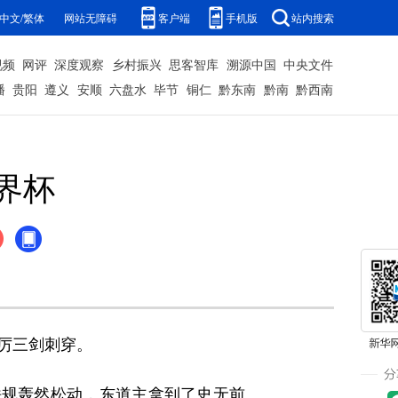
中文/繁体
网站无障碍
客户端
手机版
站内搜索
视频
网评
深度观察
乡村振兴
思客智库
溯源中国
中央文件
播
贵阳
遵义
安顺
六盘水
毕节
铜仁
黔东南
黔南
黔西南
界杯
厉三剑刺穿。
规轰然松动，东道主拿到了史无前