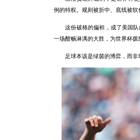
例的特权。规则被折中、底线被软
这份破格的偏袒，成了美国队的
一场酣畅淋漓的大胜，为世界杯拨
足球本该是绿茵的博弈，而非场外