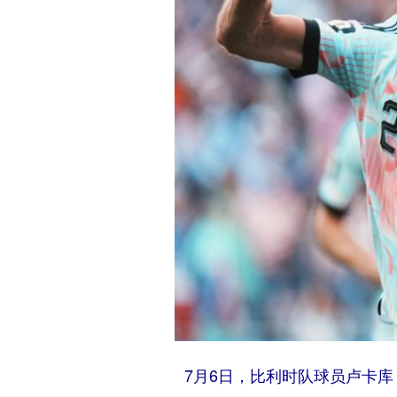
7月6日，比利时队球员卢卡库（