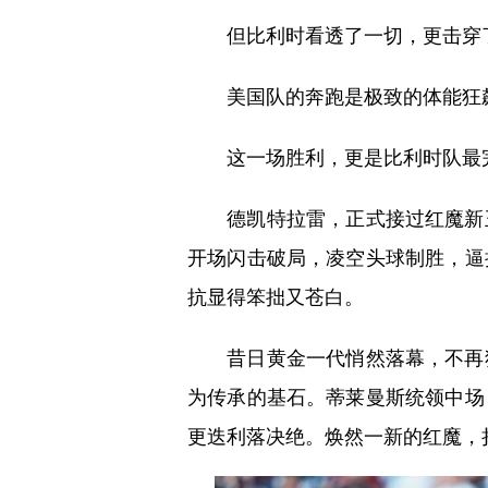
但比利时看透了一切，更击穿
美国队的奔跑是极致的体能狂飙
这一场胜利，更是比利时队最完
德凯特拉雷，正式接过红魔新王
开场闪击破局，凌空头球制胜，逼
抗显得笨拙又苍白。
昔日黄金一代悄然落幕，不再独
为传承的基石。蒂莱曼斯统领中场
更迭利落决绝。焕然一新的红魔，