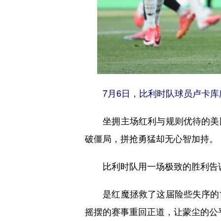
7月6日，比利时队球员卢卡库庆
坐拥主场红利与规则优待的美国
破僵局，拼抢勇猛却无心智加持。
比利时队用一场极致的胜利告诉
是红魔拯救了这届险些失序的世
摇摆的赛事重回正道，让蒙尘的公