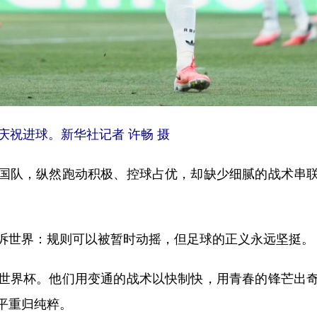
祝进球。新华社记者 许畅 摄
队，纵然跑动积极、控球占优，却缺少细腻的战术串联
世界：规则可以被暂时动摇，但足球的正义永远坚挺。
界杯。他们用变通的战术以快制快，用青春的锋芒出奇
平重归纯粹。