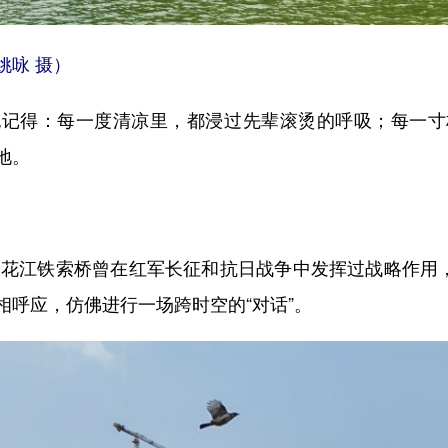
咏 摄）
得：每一度清凉里，都浸过先辈滚烫的呼吸；每一寸
地。
花江铁索桥曾在红军长征和抗日战争中发挥过战略作用，
相呼应，仿佛进行一场跨时空的“对话”。