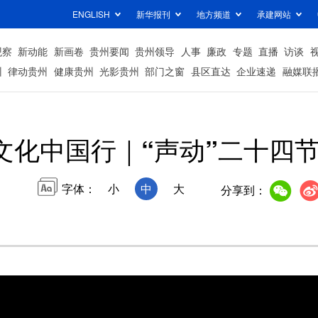
ENGLISH
新华报刊
地方频道
承建网站
观察
新动能
新画卷
贵州要闻
贵州领导
人事
廉政
专题
直播
访谈
州
律动贵州
健康贵州
光影贵州
部门之窗
县区直达
企业速递
融媒联
文化中国行｜“声动”二十四节
字体：
小
中
大
分享到：