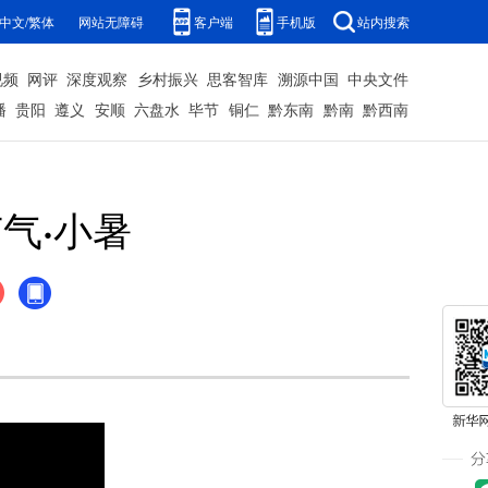
中文/繁体
网站无障碍
客户端
手机版
站内搜索
视频
网评
深度观察
乡村振兴
思客智库
溯源中国
中央文件
播
贵阳
遵义
安顺
六盘水
毕节
铜仁
黔东南
黔南
黔西南
气·小暑