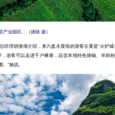
产业园区。（姚咏 摄）
经理胡倩倩介绍，来六盘水度假的游客主要是“火炉城市
季，游客可以走进千户彝寨，品尝本地特色烙锅、羊肉
围。”她说。