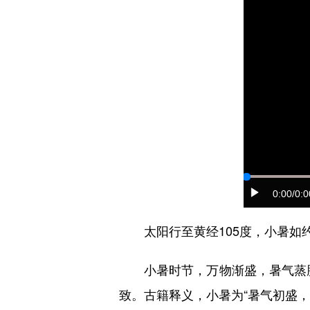
0:00
/0:0
太阳行至黄经105度，小暑如
小暑时节，万物渐盛，暑气蒸腾。
致。古籍释义，小暑为“暑气初盛，