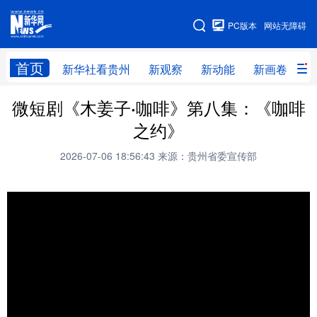
手机版
PC版本
网站无障碍
网站地图
首页
新华社看贵州
新观察
新动能
新画卷
贵
微短剧《木姜子·咖啡》第八集：《咖啡
新华社看贵州
新观察
新动能
新画卷
之约》
贵州要闻
贵州领导
人事
廉政
2026-07-06 18:56:43
来源：贵州省委宣传部
专题
访谈
直播
视频
畅游贵州
数字贵州
律动贵州
健康贵州
光影贵州
部门之窗
县区直达
企业速递
融媒联播
贵阳
遵义
安顺
六盘水
毕节
铜仁
黔东南
黔南
黔西南