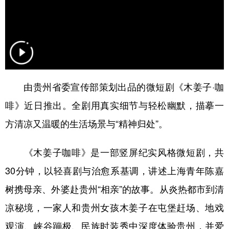
多语种频道
English
Español
Français
عربى
Русский язык
日本語
한국어
由贵州省委宣传部策划出品的微短剧《木姜子·咖
Deutsch
Português
啡》近日推出。全剧用真实细节与轻松幽默，描摹一
方清凉又温暖的生活场景与“精神归处”。
《木姜子咖啡》是一部竖屏纪实风格微短剧，共
30分钟，以轻喜剧与治愈系基调，讲述上海青年陈嘉
树携母亲、外婆赴贵州“相亲”的故事。从炎热都市到清
凉秘境，一家人和贵州女孩木姜子在屯堡赶场、地戏
观演、峡谷蹦极、民族时装秀中深度体验贵州，并爱