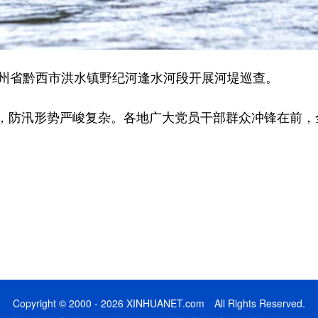
州省黔西市洪水镇野纪河逢水河段开展河堤巡查。
防汛形势严峻复杂。各地广大党员干部群众冲锋在前，
Copyright © 2000 - 2026 XINHUANET.com All Rights Reserved.