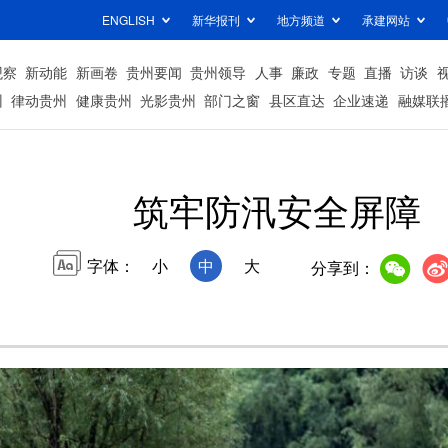
ENGLISH
新华报刊
地方频道
承建网站
观察
新动能
新画卷
贵州要闻
贵州领导
人事
廉政
专题
直播
访谈
州
律动贵州
健康贵州
光影贵州
部门之窗
县区直达
企业速递
融媒联
筑牢防汛安全屏障
字体：
小
中
大
分享到：