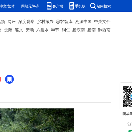
中文/繁体
网站无障碍
客户端
手机版
站内搜索
视频
网评
深度观察
乡村振兴
思客智库
溯源中国
中央文件
播
贵阳
遵义
安顺
六盘水
毕节
铜仁
黔东南
黔南
黔西南