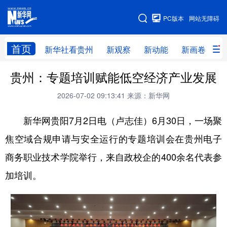
手机版
PC版本
网站无障碍
网站地图
首页
新华社看贵州
新观察
新动能
新画卷
贵
贵州：专题培训赋能低空经济产业发展
新华社看贵州
新观察
新动能
新画卷
2026-07-02 09:13:41
来源：新华网
贵州要闻
贵州领导
人事
廉政
新华网贵阳7月2日电（卢志佳）6月30日，一场聚
专题
访谈
直播
视频
焦空域合规申请与安全运行的专题培训会在贵州电子
畅游贵州
数字贵州
律动贵州
健康贵州
商务职业技术学院举行，来自政校企的400余名代表参
光影贵州
部门之窗
县区直达
企业速递
加培训。
融媒联播
贵阳
遵义
安顺
六盘水
毕节
铜仁
黔东南
黔南
黔西南