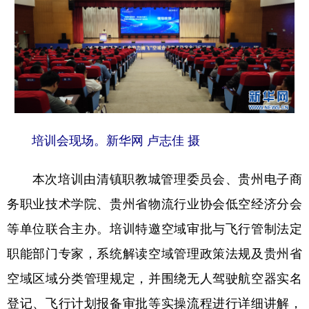
地方频道
北京
天津
河北
山西
辽宁
吉林
上海
江苏
培训会现场。新华网 卢志佳 摄
浙江
安徽
福建
江西
山东
河南
湖北
湖南
本次培训由清镇职教城管理委员会、贵州电子商
广东
广西
海南
重庆
务职业技术学院、贵州省物流行业协会低空经济分会
等单位联合主办。培训特邀空域审批与飞行管制法定
四川
贵州
云南
西藏
职能部门专家，系统解读空域管理政策法规及贵州省
陕西
甘肃
青海
宁夏
空域区域分类管理规定，并围绕无人驾驶航空器实名
新疆
内蒙古
黑龙江
登记、飞行计划报备审批等实操流程进行详细讲解，