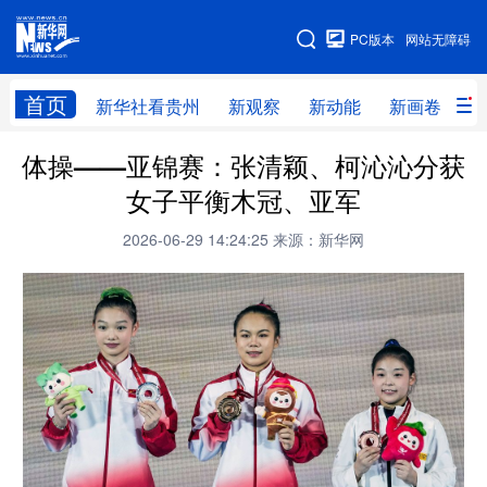
手机版
PC版本
网站无障碍
网站地图
首页
新华社看贵州
新观察
新动能
新画卷
贵
体操——亚锦赛：张清颖、柯沁沁分获
新华社看贵州
新观察
新动能
新画卷
女子平衡木冠、亚军
贵州要闻
贵州领导
人事
廉政
2026-06-29 14:24:25
来源：新华网
专题
访谈
直播
视频
畅游贵州
数字贵州
律动贵州
健康贵州
光影贵州
部门之窗
县区直达
企业速递
融媒联播
贵阳
遵义
安顺
六盘水
毕节
铜仁
黔东南
黔南
黔西南