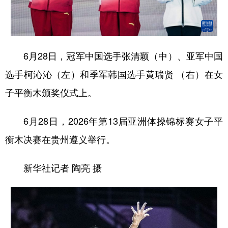
地方频道
6月28日，冠军中国选手张清颖（中）、亚军中国
北京
天津
河北
山西
选手柯沁沁（左）和季军韩国选手黄瑞贤 （右）在女
辽宁
吉林
上海
江苏
子平衡木颁奖仪式上。
浙江
安徽
福建
江西
6月28日，2026年第13届亚洲体操锦标赛女子平
山东
河南
湖北
湖南
衡木决赛在贵州遵义举行。
广东
广西
海南
重庆
新华社记者 陶亮 摄
四川
贵州
云南
西藏
陕西
甘肃
青海
宁夏
新疆
内蒙古
黑龙江