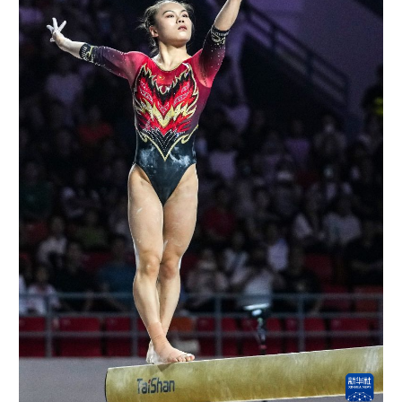
多语种频道
English
Español
Français
عربى
Русский язык
日本語
한국어
Deutsch
Português