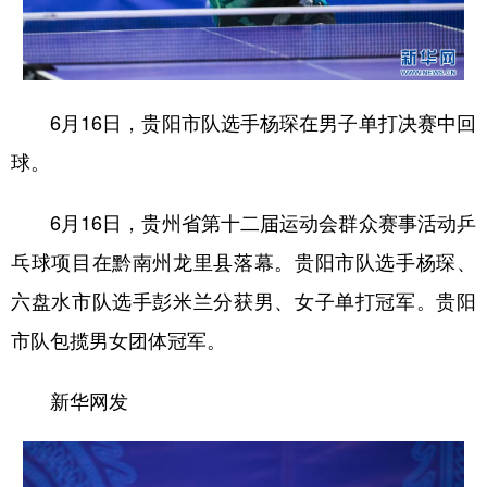
地方频道
6月16日，贵阳市队选手杨琛在男子单打决赛中回
北京
天津
河北
山西
球。
辽宁
吉林
上海
江苏
6月16日，贵州省第十二届运动会群众赛事活动乒
浙江
安徽
福建
江西
乓球项目在黔南州龙里县落幕。贵阳市队选手杨琛、
山东
河南
湖北
湖南
六盘水市队选手彭米兰分获男、女子单打冠军。贵阳
广东
广西
海南
重庆
市队包揽男女团体冠军。
四川
贵州
云南
西藏
新华网发
陕西
甘肃
青海
宁夏
新疆
内蒙古
黑龙江