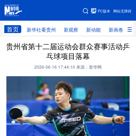
手机版
PC版本
网站无障碍
网站地图
首页
新华社看贵州
新观察
新动能
新画卷
贵
贵州省第十二届运动会群众赛事活动乒
新华社看贵州
新观察
新动能
新画卷
乓球项目落幕
贵州要闻
贵州领导
人事
廉政
2026-06-16 17:44:10
来源：新华网
专题
访谈
直播
视频
畅游贵州
数字贵州
律动贵州
健康贵州
光影贵州
部门之窗
县区直达
企业速递
融媒联播
贵阳
遵义
安顺
六盘水
毕节
铜仁
黔东南
黔南
黔西南