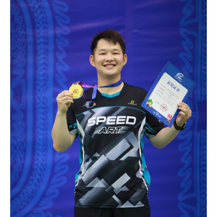
多语种频道
English
Español
Français
عربى
Русский язык
日本語
한국어
Deutsch
Português