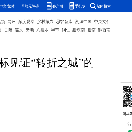
中文/繁体
网站无障碍
客户端
手机版
站内搜索
视频
网评
深度观察
乡村振兴
思客智库
溯源中国
中央文件
播
贵阳
遵义
安顺
六盘水
毕节
铜仁
黔东南
黔南
黔西南
标见证“转折之城”的