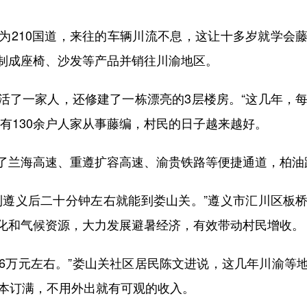
210国道，来往的车辆川流不息，这让十多岁就学会藤
制成座椅、沙发等产品并销往川渝地区。
一家人，还修建了一栋漂亮的3层楼房。“这几年，每
有130余户人家从事藤编，村民的日子越来越好。
兰海高速、重遵扩容高速、渝贵铁路等便捷通道，柏油
遵义后二十分钟左右就能到娄山关。”遵义市汇川区板桥
化和气候资源，大力发展避暑经济，有效带动村民增收。
16万元左右。”娄山关社区居民陈文进说，这几年川渝等
基本订满，不用外出就有可观的收入。