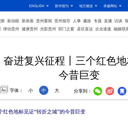
ENGLISH
新华报刊
地方频道
承建网站
观察
新动能
新画卷
贵州要闻
贵州领导
人事
廉政
专题
直播
访谈
州
律动贵州
健康贵州
光影贵州
部门之窗
县区直达
企业速递
融媒联
 奋进复兴征程丨三个红色地
今昔巨变
字体：
小
中
大
分享到：
个红色地标见证“转折之城”的今昔巨变