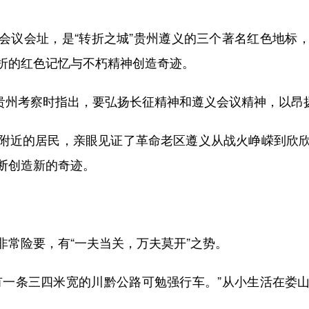
议会址，是“转折之城”贵州遵义的三个著名红色地标，
折的红色记忆与不朽精神创造奇迹。
贵州考察时指出，要弘扬长征精神和遵义会议精神，以昂
近的居民，亲眼见证了革命老区遵义从战火峥嵘到欣欣
断创造新的奇迹。
险要，有“一夫当关，万夫莫开”之势。
一条三四米宽的川黔公路可勉强行车。”从小生活在娄山