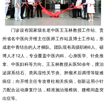
多语种频道
English
Español
Français
عربى
门诊设有国家级名老中医王玉林教授工作站、贵
Русский язык
日本語
한국어
州省名中医向开维主任医师工作站及博士工作站，形
Deutsch
Português
成老中青结合的人才梯队。团队现有高级职称6人、硕
博人才12人，专业覆盖中医内科、心身医学、针灸推
拿、中医妇科等方向。王玉林教授从医50余年，擅治
泌尿系结石、类风湿性关节炎、肿瘤术后调理等疑难
病症；向开维主任专攻脊柱相关疾病，创新运用小针
刀配合运动康复疗法，精准施治颈椎病、
腰椎间盘突
出症
等。