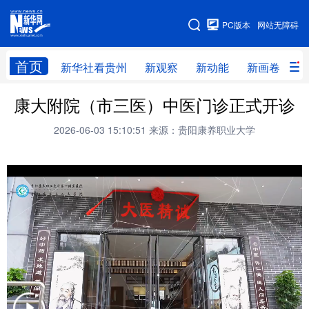
手机版
PC版本
网站无障碍
网站地图
首页
新华社看贵州
新观察
新动能
新画卷
贵
康大附院（市三医）中医门诊正式开诊
新华社看贵州
新观察
新动能
新画卷
2026-06-03 15:10:51
来源：贵阳康养职业大学
贵州要闻
贵州领导
人事
廉政
专题
访谈
直播
视频
畅游贵州
数字贵州
律动贵州
健康贵州
光影贵州
部门之窗
县区直达
企业速递
融媒联播
贵阳
遵义
安顺
六盘水
毕节
铜仁
黔东南
黔南
黔西南