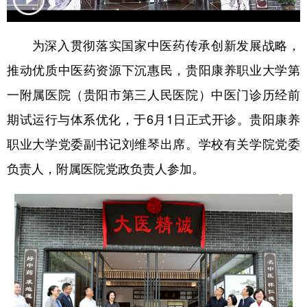
为深入贯彻落实国家中医药传承创新发展战略，
地方频道
推动优质中医药资源下沉惠民，贵阳康养职业大学第
北京
天津
河北
山西
一附属医院（贵阳市第三人民医院）中医门诊历经前
辽宁
吉林
上海
江苏
期试运行与体系优化，于6月1日正式开诊。贵阳康养
浙江
安徽
福建
江西
职业大学党委副书记刘维琴出席。学校有关学院党委
负责人，附属医院党政负责人参加。
山东
河南
湖北
湖南
广东
广西
海南
重庆
四川
贵州
云南
西藏
陕西
甘肃
青海
宁夏
新疆
内蒙古
黑龙江