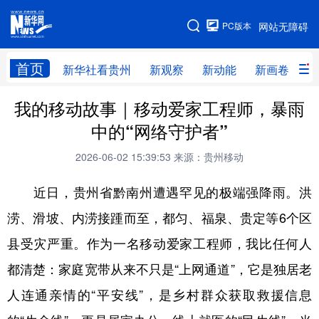
手机版
PC版本
网站无障碍
网站地图
首页
新华社看贵州
新观察
新动能
新画卷
贵
我的移动故事｜移动爱家工程师，暴雨
新华社看贵州
新观察
新动能
新画卷
中的“网络守护者”
贵州要闻
贵州领导
人事
廉政
2026-06-02 15:39:53
来源：贵州移动
专题
访谈
直播
视频
近日，贵州省黔南州遭遇罕见的极端强降雨。洪
畅游贵州
数字贵州
律动贵州
健康贵州
涝、滑坡、内涝接踵而至，都匀、福泉、贵定等6个区
光影贵州
部门之窗
县区直达
企业速递
县受灾严重。作为一名移动爱家工程师，我比任何人
融媒联播
贵阳
遵义
安顺
都清楚：家庭宽带从来不只是“上网通道”，它是独居老
六盘水
毕节
铜仁
黔东南
人连通亲情的“平安线”，是乡村群众获取救援信息
黔南
黔西南