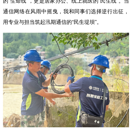
的“生命线”，更是居家办公、线上就医的“民生线”。当
通信网络在风雨中摇曳，我和同事们选择逆行出征，
用专业与担当筑起汛期通信的“民生堤坝”。
地方频道
北京
天津
河北
山西
辽宁
吉林
上海
江苏
浙江
安徽
福建
江西
山东
河南
湖北
湖南
广东
广西
海南
重庆
四川
贵州
云南
西藏
陕西
甘肃
青海
宁夏
新疆
内蒙古
黑龙江