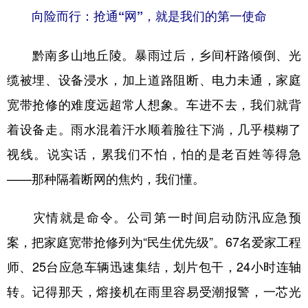
向险而行：抢通“网”，就是我们的第一使命
多语种频道
黔南多山地丘陵。暴雨过后，乡间杆路倾倒、光
English
Español
Français
عربى
缆被埋、设备浸水，加上道路阻断、电力未通，家庭
Русский язык
日本語
한국어
宽带抢修的难度远超常人想象。车进不去，我们就背
Deutsch
Português
着设备走。雨水混着汗水顺着脸往下淌，几乎模糊了
视线。说实话，累我们不怕，怕的是老百姓等得急
——那种隔着断网的焦灼，我们懂。
灾情就是命令。公司第一时间启动防汛应急预
案，把家庭宽带抢修列为“民生优先级”。67名爱家工程
师、25台应急车辆迅速集结，划片包干，24小时连轴
转。记得那天，熔接机在雨里容易受潮报警，一芯光