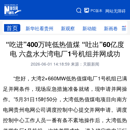
手机版
PC版本
网站无障碍
网站地图
首页
新华社看贵州
新观察
新动能
新画卷
贵
“吃进”400万吨低热值煤 “吐出”60亿度
新华社看贵州
新观察
新动能
新画卷
电 六盘水大湾电厂1号机组并网成功
贵州要闻
贵州领导
人事
廉政
2026-06-01 14:18:59
来源：天眼新闻
专题
访谈
直播
视频
“您好，大湾2×660MW低热值煤电厂1号机组已满
畅游贵州
数字贵州
律动贵州
健康贵州
足并网条件，现场应急措施准备就绪，现申请并网操
光影贵州
部门之窗
县区直达
企业速递
作。”5月31日15时50分，大湾低热值煤电项目向南方
融媒联播
贵阳
遵义
安顺
电网贵州电网公司调度控制中心提交并网申请。调度
六盘水
毕节
铜仁
黔东南
控制中心工作人员一番有条不紊地操作后，大湾低热
黔南
黔西南