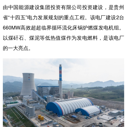
由中国能源建设集团投资有限公司投资建设，是贵州
多语种频道
省“十四五”电力发展规划的重点工程。该电厂建设2台
English
Español
Français
عربى
660MW高效超超临界循环流化床锅炉燃煤发电机组。
Русский язык
日本語
한국어
以煤矸石、煤泥等低热值煤作为发电燃料，是该电厂
的一大亮点。
Deutsch
Português