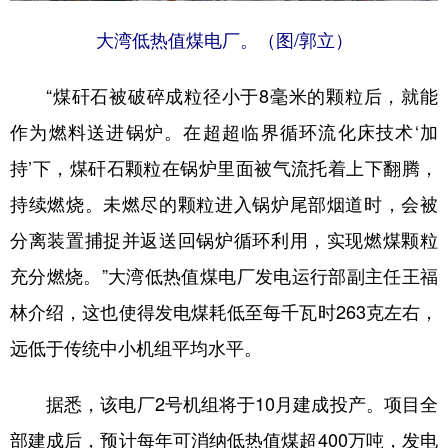
大湾低热值煤电厂。（图/郭立）
“煤矸石被破碎成粒径小于8毫米的颗粒后，就能
作为燃料送进锅炉。在超超临界循环流化床技术‘加
持’下，煤矸石颗粒在锅炉里面被气流托着上下翻腾，
持续燃烧。未燃尽的颗粒进入锅炉尾部烟道时，会被
分离装置捕捉并返送回锅炉循环利用，实现燃煤颗粒
充分燃烧。”大湾低热值煤电厂发电运行部副主任王福
林介绍，这也使得发电煤耗低至每千瓦时263克左右，
远低于传统中小机组平均水平。
据悉，该电厂2号机组将于10月建成投产。项目全
部建成后，预计每年可消纳低热值煤超400万吨，发电