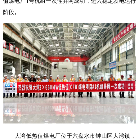
值煤电厂1号机组一次性并网成功，进入稳定发电运行
阶段。
地方频道
北京
天津
河北
山西
辽宁
吉林
上海
江苏
浙江
安徽
福建
江西
山东
河南
湖北
湖南
广东
广西
海南
重庆
四川
贵州
云南
西藏
陕西
甘肃
青海
宁夏
新疆
内蒙古
黑龙江
大湾低热值煤电厂位于六盘水市钟山区大湾镇，