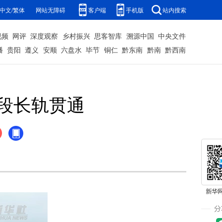
中文/繁体
网站无障碍
客户端
手机版
站内搜索
视频
网评
深度观察
乡村振兴
思客智库
溯源中国
中央文件
播
贵阳
遵义
安顺
六盘水
毕节
铜仁
黔东南
黔南
黔西南
段长轨贯通