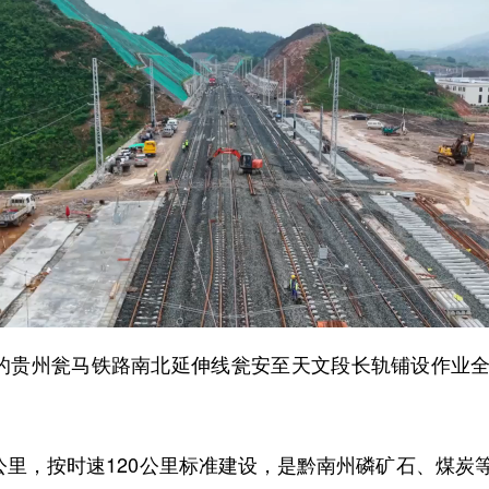
的贵州瓮马铁路南北延伸线瓮安至天文段长轨铺设作业全
里，按时速120公里标准建设，是黔南州磷矿石、煤炭