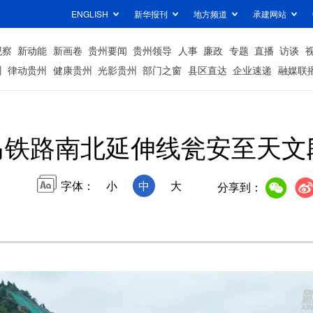
ENGLISH
新华报刊
地方频道
承建网站
观察
新动能
新画卷
贵州要闻
贵州领导
人事
廉政
专题
直播
访谈
州
律动贵州
健康贵州
光影贵州
部门之窗
县区直达
企业速递
融媒联
马铁路南北延伸线瓮安至天文
字体：
小
中
大
分享到：