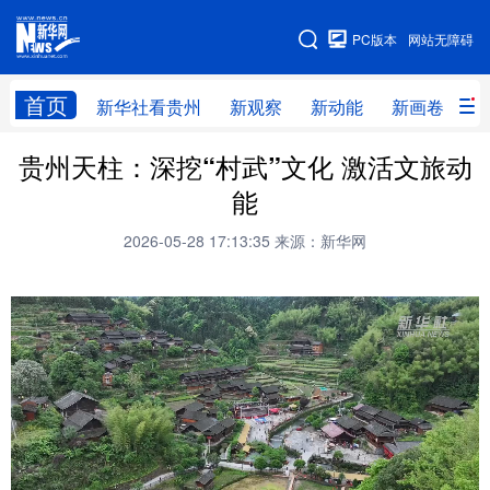
手机版
PC版本
网站无障碍
网站地图
首页
新华社看贵州
新观察
新动能
新画卷
贵
贵州天柱：深挖“村武”文化 激活文旅动
新华社看贵州
新观察
新动能
新画卷
能
贵州要闻
贵州领导
人事
廉政
2026-05-28 17:13:35
来源：新华网
专题
访谈
直播
视频
畅游贵州
数字贵州
律动贵州
健康贵州
光影贵州
部门之窗
县区直达
企业速递
融媒联播
贵阳
遵义
安顺
六盘水
毕节
铜仁
黔东南
黔南
黔西南