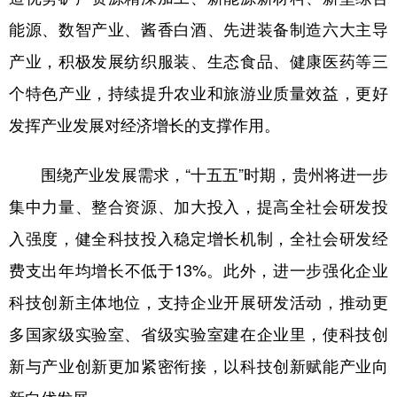
能源、数智产业、酱香白酒、先进装备制造六大主导
多语种频道
产业，积极发展纺织服装、生态食品、健康医药等三
English
Español
Français
عربى
个特色产业，持续提升农业和旅游业质量效益，更好
Русский язык
日本語
한국어
发挥产业发展对经济增长的支撑作用。
Deutsch
Português
围绕产业发展需求，“十五五”时期，贵州将进一步
集中力量、整合资源、加大投入，提高全社会研发投
入强度，健全科技投入稳定增长机制，全社会研发经
费支出年均增长不低于13%。此外，进一步强化企业
科技创新主体地位，支持企业开展研发活动，推动更
多国家级实验室、省级实验室建在企业里，使科技创
新与产业创新更加紧密衔接，以科技创新赋能产业向
新向优发展。