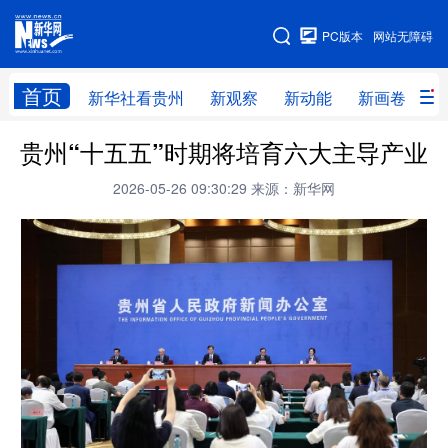
手机版
PC版本
网站无障碍
网站地图
首页
新华社看贵州
新观察
新动能
新画卷
贵
贵州“十五五”时期将培育六大主导产业
新华社看贵州
新观察
新动能
新画卷
2026-05-26 09:30:29
来源：新华网
贵州要闻
贵州领导
人事
廉政
专题
访谈
直播
视频
畅游贵州
数字贵州
律动贵州
健康贵州
光影贵州
部门之窗
县区直达
企业速递
融媒联播
贵阳
遵义
安顺
六盘水
毕节
铜仁
黔东南
黔南
黔西南