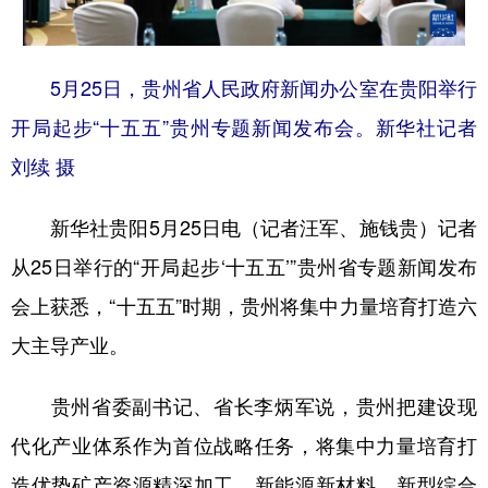
地方频道
5月25日，贵州省人民政府新闻办公室在贵阳举行
开局起步“十五五”贵州专题新闻发布会。新华社记者
北京
天津
河北
山西
刘续 摄
辽宁
吉林
上海
江苏
浙江
安徽
福建
江西
新华社贵阳5月25日电（记者汪军、施钱贵）记者
从25日举行的“开局起步‘十五五’”贵州省专题新闻发布
山东
河南
湖北
湖南
会上获悉，“十五五”时期，贵州将集中力量培育打造六
广东
广西
海南
重庆
大主导产业。
四川
贵州
云南
西藏
贵州省委副书记、省长李炳军说，贵州把建设现
陕西
甘肃
青海
宁夏
代化产业体系作为首位战略任务，将集中力量培育打
新疆
内蒙古
黑龙江
造优势矿产资源精深加工、新能源新材料、新型综合