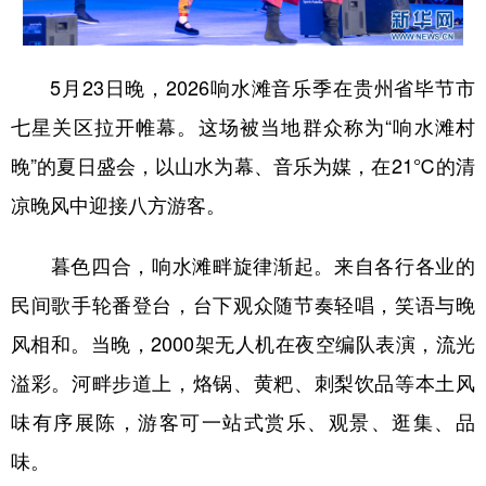
地方频道
5月23日晚，2026响水滩音乐季在贵州省毕节市
七星关区拉开帷幕。这场被当地群众称为“响水滩村
北京
天津
河北
山西
晚”的夏日盛会，以山水为幕、音乐为媒，在21℃的清
辽宁
吉林
上海
江苏
凉晚风中迎接八方游客。
浙江
安徽
福建
江西
暮色四合，响水滩畔旋律渐起。来自各行各业的
山东
河南
湖北
湖南
民间歌手轮番登台，台下观众随节奏轻唱，笑语与晚
广东
广西
海南
重庆
风相和。当晚，2000架无人机在夜空编队表演，流光
四川
贵州
云南
西藏
溢彩。河畔步道上，烙锅、黄粑、刺梨饮品等本土风
陕西
甘肃
青海
宁夏
味有序展陈，游客可一站式赏乐、观景、逛集、品
新疆
内蒙古
黑龙江
味。