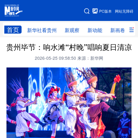
手机版
PC版本
网站无障碍
网站地图
首页
新华社看贵州
新观察
新动能
新画卷
贵
贵州毕节：响水滩“村晚”唱响夏日清凉
新华社看贵州
新观察
新动能
新画卷
2026-05-25 09:58:50
来源：新华网
贵州要闻
贵州领导
人事
廉政
专题
访谈
直播
视频
畅游贵州
数字贵州
律动贵州
健康贵州
光影贵州
部门之窗
县区直达
企业速递
融媒联播
贵阳
遵义
安顺
六盘水
毕节
铜仁
黔东南
黔南
黔西南