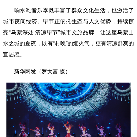
响水滩音乐季既丰富了群众文化生活，也激活了
多语种频道
城市夜间经济。毕节正依托生态与人文优势，持续擦
English
Español
Français
عربى
亮“乌蒙深处 清凉毕节”城市文旅品牌，让这座乌蒙山
Русский язык
日本語
한국어
水之城的夏夜，既有“村晚”的烟火气，更有清凉舒爽的
Deutsch
Português
宜居感。
新华网发（罗大富 摄）