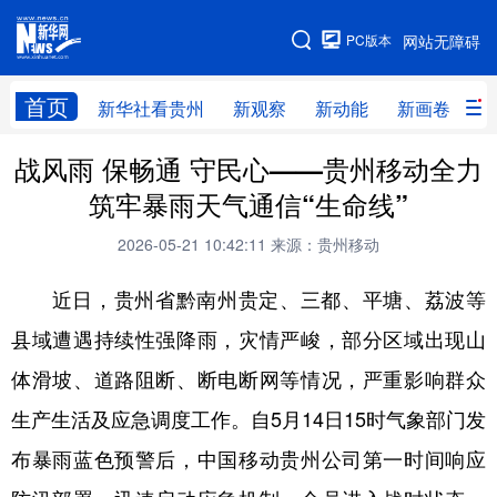
手机版
PC版本
网站无障碍
网站地图
首页
新华社看贵州
新观察
新动能
新画卷
贵
战风雨 保畅通 守民心——贵州移动全力
新华社看贵州
新观察
新动能
新画卷
筑牢暴雨天气通信“生命线”
贵州要闻
贵州领导
人事
廉政
2026-05-21 10:42:11
来源：贵州移动
专题
访谈
直播
视频
近日，贵州省黔南州贵定、三都、平塘、荔波等
畅游贵州
数字贵州
律动贵州
健康贵州
县域遭遇持续性强降雨，灾情严峻，部分区域出现山
光影贵州
部门之窗
县区直达
企业速递
体滑坡、道路阻断、断电断网等情况，严重影响群众
融媒联播
贵阳
遵义
安顺
生产生活及应急调度工作。自5月14日15时气象部门发
六盘水
毕节
铜仁
黔东南
布暴雨蓝色预警后，中国移动贵州公司第一时间响应
黔南
黔西南