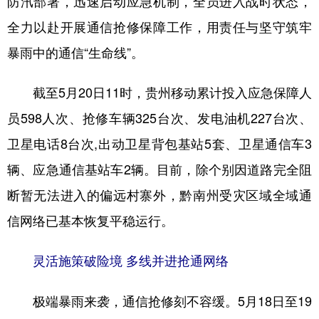
防汛部署，迅速启动应急机制，全员进入战时状态，
全力以赴开展通信抢修保障工作，用责任与坚守筑牢
暴雨中的通信“生命线”。
地方频道
北京
天津
河北
山西
截至5月20日11时，贵州移动累计投入应急保障人
辽宁
吉林
上海
江苏
员598人次、抢修车辆325台次、发电油机227台次、
卫星电话8台次,出动卫星背包基站5套、卫星通信车3
浙江
安徽
福建
江西
辆、应急通信基站车2辆。目前，除个别因道路完全阻
山东
河南
湖北
湖南
断暂无法进入的偏远村寨外，黔南州受灾区域全域通
广东
广西
海南
重庆
信网络已基本恢复平稳运行。
四川
贵州
云南
西藏
灵活施策破险境 多线并进抢通网络
陕西
甘肃
青海
宁夏
新疆
内蒙古
黑龙江
极端暴雨来袭，通信抢修刻不容缓。5月18日至19