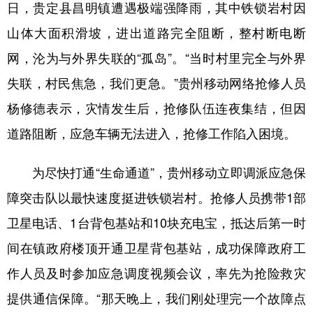
日，贵定县昌明镇遭遇极端强降雨，其中铁锁岩村因
多语种频道
山体大面积滑坡，进出道路完全阻断，整村断电断
网，沦为与外界失联的“孤岛”。“当时村里完全与外界
English
Español
Français
عربى
失联，村民焦急，我们更急。”贵州移动网络抢修人员
Русский язык
日本語
한국어
杨修德表示，灾情发生后，抢修队伍连夜集结，但因
Deutsch
Português
道路阻断，应急车辆无法进入，抢修工作陷入困境。
为尽快打通“生命通道”，贵州移动立即调派应急保
障突击队以最快速度挺进铁锁岩村。抢修人员携带1部
卫星电话、1台背包基站和10块充电宝，抵达后第一时
间在镇政府楼顶开通卫星背包基站，成功保障政府工
作人员及时参加应急调度视频会议，率先为抢险救灾
提供通信保障。“那天晚上，我们刚处理完一个故障点