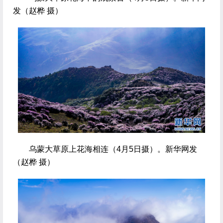
发（赵桦 摄）
 乌蒙大草原上花海相连（4月5日摄）。新华网发
（赵桦 摄）