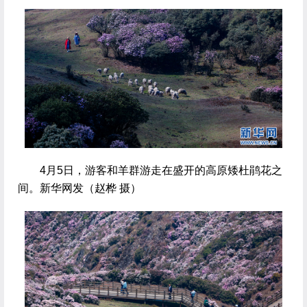
 4月5日，游客和羊群游走在盛开的高原矮杜鹃花之
间。新华网发（赵桦 摄）