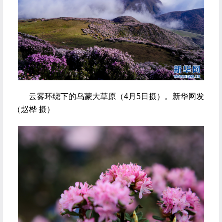
 云雾环绕下的乌蒙大草原（4月5日摄）。新华网发
（赵桦 摄）