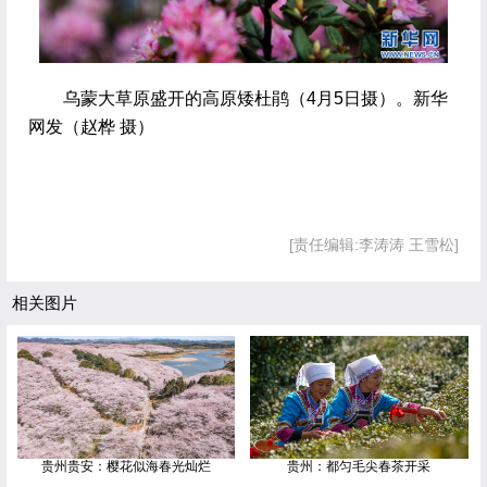
 乌蒙大草原盛开的高原矮杜鹃（4月5日摄）。新华
网发（赵桦 摄）
[责任编辑:李涛涛 王雪松]
相关图片
贵州贵安：樱花似海春光灿烂
贵州：都匀毛尖春茶开采