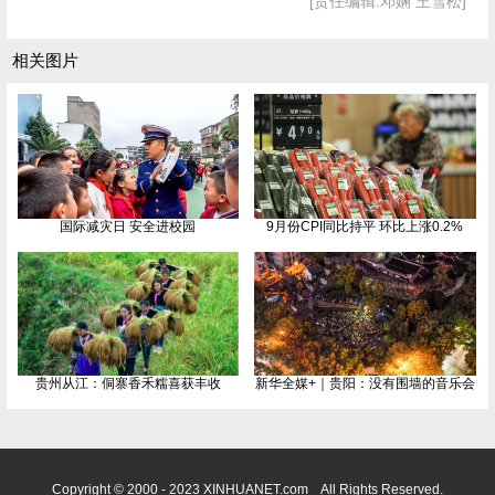
[责任编辑:邓娴 王雪松]
相关图片
国际减灾日 安全进校园
9月份CPI同比持平 环比上涨0.2%
贵州从江：侗寨香禾糯喜获丰收
新华全媒+｜贵阳：没有围墙的音乐会
Copyright © 2000 - 2023 XINHUANET.com All Rights Reserved.